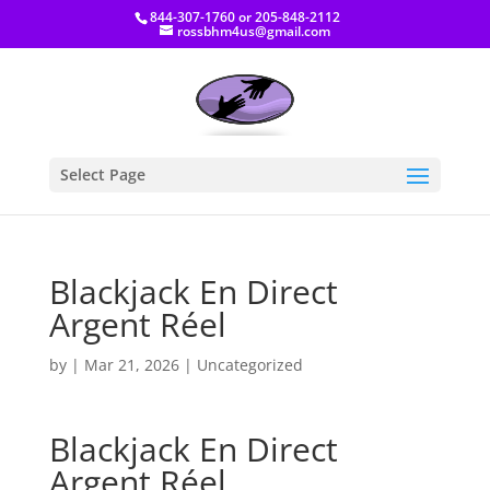
844-307-1760
or
205-848-2112
rossbhm4us@gmail.com
Select Page
Blackjack En Direct
Argent Réel
by
|
Mar 21, 2026
| Uncategorized
Blackjack En Direct
Argent Réel