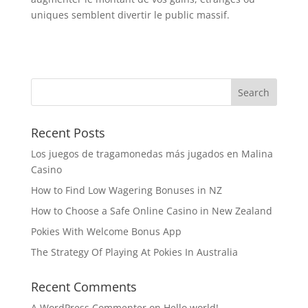
uniques semblent divertir le public massif.
Recent Posts
Los juegos de tragamonedas más jugados en Malina
Casino
How to Find Low Wagering Bonuses in NZ
How to Choose a Safe Online Casino in New Zealand
Pokies With Welcome Bonus App
The Strategy Of Playing At Pokies In Australia
Recent Comments
A WordPress Commenter
on
Hello world!