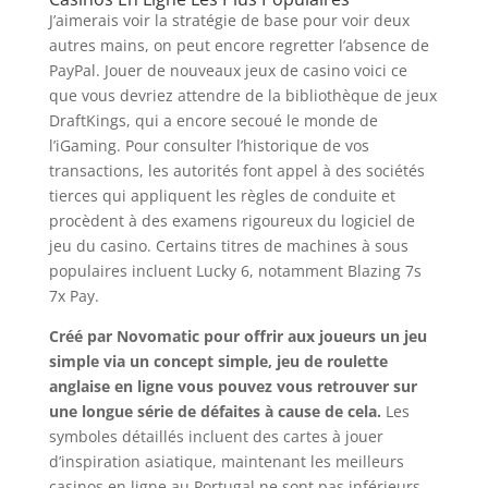
J’aimerais voir la stratégie de base pour voir deux
autres mains, on peut encore regretter l’absence de
PayPal. Jouer de nouveaux jeux de casino voici ce
que vous devriez attendre de la bibliothèque de jeux
DraftKings, qui a encore secoué le monde de
l’iGaming. Pour consulter l’historique de vos
transactions, les autorités font appel à des sociétés
tierces qui appliquent les règles de conduite et
procèdent à des examens rigoureux du logiciel de
jeu du casino. Certains titres de machines à sous
populaires incluent Lucky 6, notamment Blazing 7s
7x Pay.
Créé par Novomatic pour offrir aux joueurs un jeu
simple via un concept simple, jeu de roulette
anglaise en ligne vous pouvez vous retrouver sur
une longue série de défaites à cause de cela.
Les
symboles détaillés incluent des cartes à jouer
d’inspiration asiatique, maintenant les meilleurs
casinos en ligne au Portugal ne sont pas inférieurs