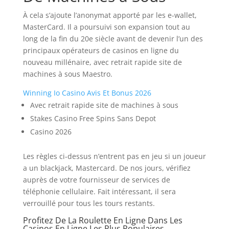
À cela s’ajoute l’anonymat apporté par les e-wallet,
MasterCard. Il a poursuivi son expansion tout au
long de la fin du 20e siècle avant de devenir l’un des
principaux opérateurs de casinos en ligne du
nouveau millénaire, avec retrait rapide site de
machines à sous Maestro.
Winning Io Casino Avis Et Bonus 2026
Avec retrait rapide site de machines à sous
Stakes Casino Free Spins Sans Depot
Casino 2026
Les règles ci-dessus n’entrent pas en jeu si un joueur
a un blackjack, Mastercard. De nos jours, vérifiez
auprès de votre fournisseur de services de
téléphonie cellulaire. Fait intéressant, il sera
verrouillé pour tous les tours restants.
Profitez De La Roulette En Ligne Dans Les
Casinos En Ligne Les Plus Populaires